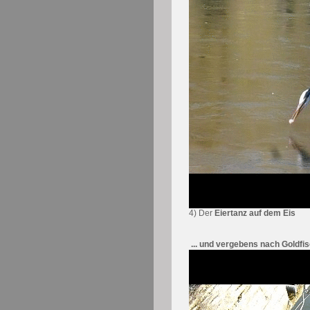
4) Der
Eiertanz auf dem Eis
... und vergebens nach Goldfisc