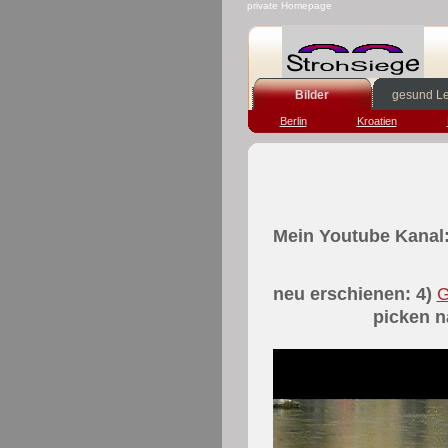
private Homepage
Bilder
gesund L
Berlin
Kroatien
Willkom
Mein Youtube Kanal
neu erschienen: 4)
G
picken nach G