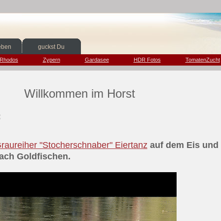
eben
guckst Du
Rhodos
Zypern
Gardasee
HDR Fotos
TomatenZucht
men im Horst
:
raureiher "Stocherschnaber" Eiertanz
auf dem Eis und 
oldfischen.